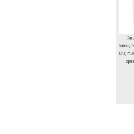
Cara
yumuşaklı
sıra, mu
spes