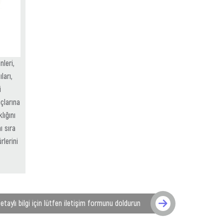
nleri,
ları,
i
çlarına
ığını
ı sıra
lerini
etaylı bilgi için lütfen iletişim formunu doldurun