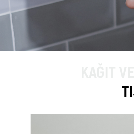
KAĞIT V
T