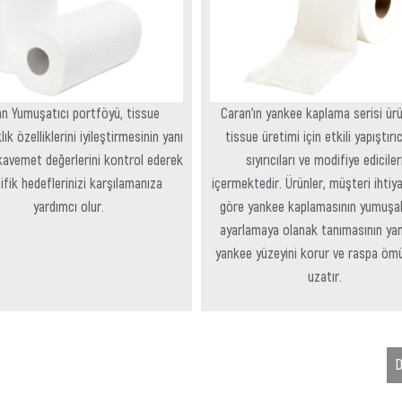
n Yumuşatıcı portföyü, tissue
Caran’ın yankee kaplama serisi ürü
k özelliklerini iyileştirmesinin yanı
tissue üretimi için etkili yapıştırıcı
kavemet değerlerini kontrol ederek
sıyırıcıları ve modifiye ediciler
ifik hedeflerinizi karşılamanıza
içermektedir. Ürünler, müşteri ihtiya
yardımcı olur.
göre yankee kaplamasının yumuşakl
ayarlamaya olanak tanımasının yan
yankee yüzeyini korur ve raspa ömür
uzatır.
D